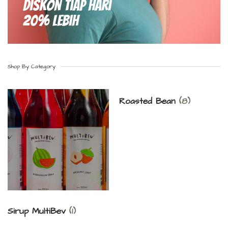
Diskon Tiap hari
20% Lebih
Shop By Category
Roasted Bean
(8)
Sirup MultiBev
(1)