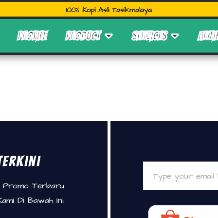
100% Kopi Asli Tasikmalaya
PROFILE
PRODUCT
SERVICES
ARTI
Terkini
e Promo Terbaru
Kami Di Bawah Ini