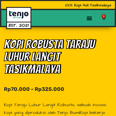
100% Kopi Asli Tasikmalaya
0
Kopi Robusta Taraju
Luhur Langit
Tasikmalaya
Rp
70.000
–
Rp
325.000
Kopi Taraju Luhur Langit Robusta, sebuah inovasi
kopi yang diproduksi oleh Tenjo BumiKopi bekerja