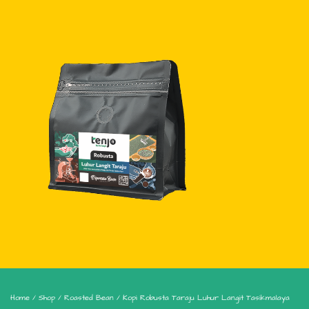
Home
/
Shop
/
Roasted Bean
/ Kopi Robusta Taraju Luhur Langit Tasikmalaya