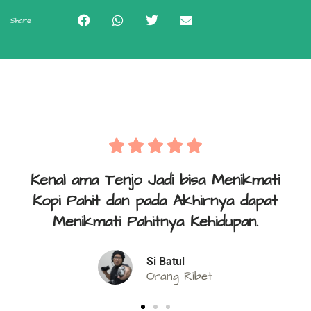
Share





i bisa Menikmati
Sebelum Kenal Tenjo , Y
a Akhirnya dapat
namanya Kopi itu y
ya Kehidupan.
Mang Aji
Tukang P
atul
ng Ribet