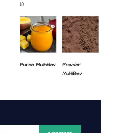
(1)
Puree MultiBev
Powder
MultiBev