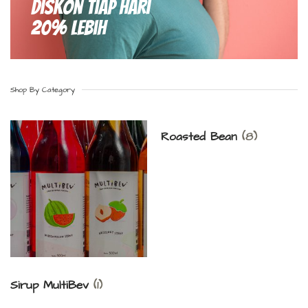
Diskon Tiap hari
20% Lebih
Shop By Category
Roasted Bean
(8)
Sirup MultiBev
(1)