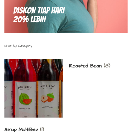
Diskon Tiap hari
20% Lebih
Shop By Category
Roasted Bean
(8)
Sirup MultiBev
(1)