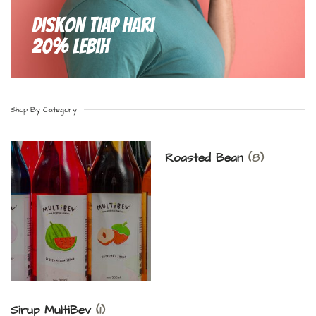
Diskon Tiap hari
20% Lebih
Shop By Category
Roasted Bean
(8)
Sirup MultiBev
(1)