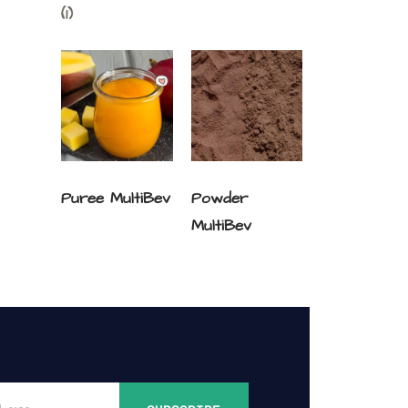
(1)
Puree MultiBev
Powder
MultiBev