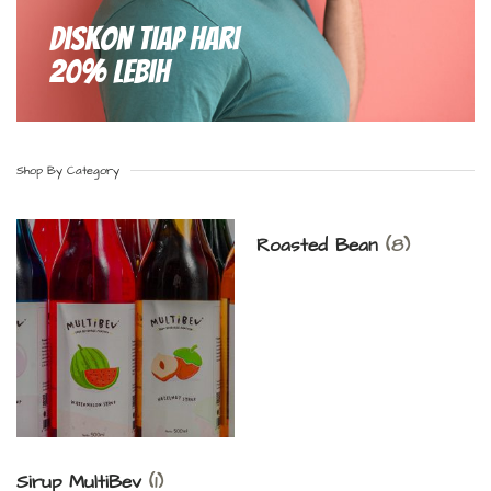
Diskon Tiap hari
20% Lebih
Shop By Category
Roasted Bean
(8)
Sirup MultiBev
(1)