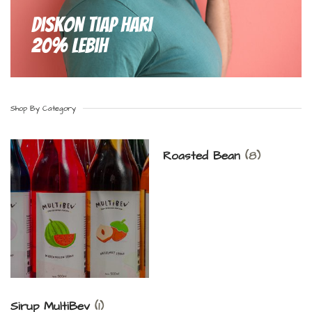
Diskon Tiap hari
20% Lebih
Shop By Category
Roasted Bean
(8)
Sirup MultiBev
(1)