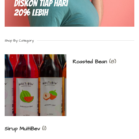
Diskon Tiap hari
20% Lebih
Shop By Category
Roasted Bean
(8)
Sirup MultiBev
(1)