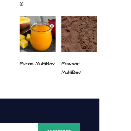
(1)
Puree MultiBev
Powder
MultiBev