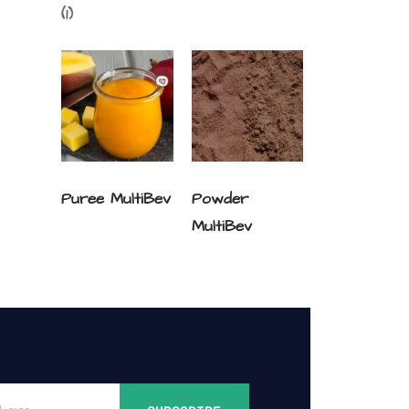
(1)
Puree MultiBev
Powder
MultiBev