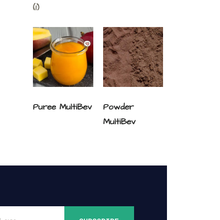
(1)
Puree MultiBev
Powder
MultiBev