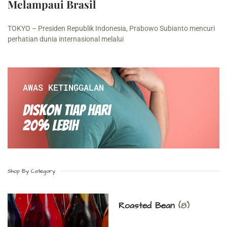
Melampaui Brasil
TOKYO – Presiden Republik Indonesia, Prabowo Subianto mencuri
perhatian dunia internasional melalui
AWAS KETINGGALAN
Diskon Tiap hari
20% Lebih
Shop By Category
Roasted Bean
(8)