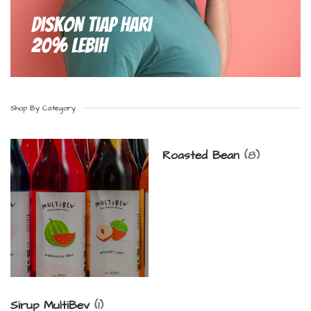
Diskon Tiap hari
20% Lebih
Shop By Category
Roasted Bean
(8)
Sirup MultiBev
(1)