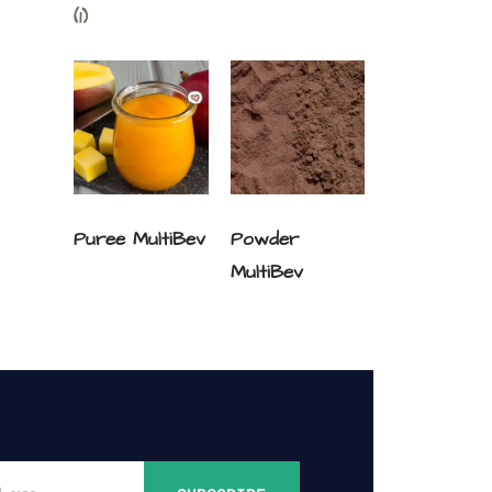
(1)
Puree MultiBev
Powder
MultiBev