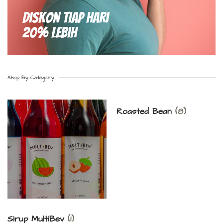
Diskon Tiap hari
20% Lebih
Shop By Category
Roasted Bean
(8)
Sirup MultiBev
(1)