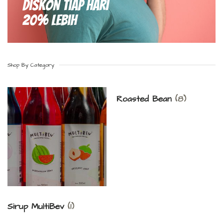
Diskon Tiap hari
20% Lebih
Shop By Category
Roasted Bean
(8)
Sirup MultiBev
(1)