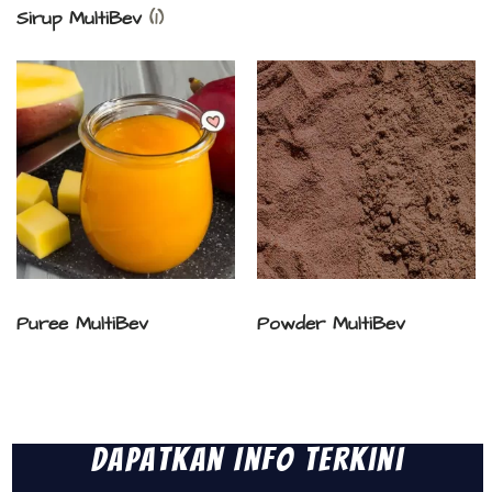
Sirup MultiBev
(1)
Puree MultiBev
Powder MultiBev
Dapatkan Info Terkini