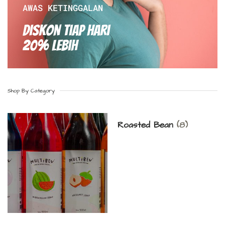
AWAS KETINGGALAN
Diskon Tiap hari
20% Lebih
Shop By Category
Roasted Bean
(8)