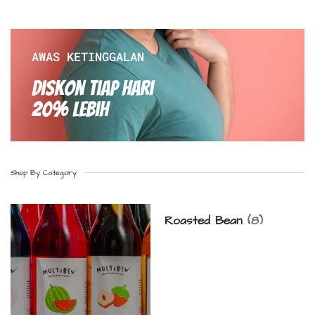
AWAS KETINGGALAN
Diskon Tiap hari
20% Lebih
Shop By Category
Roasted Bean
(8)