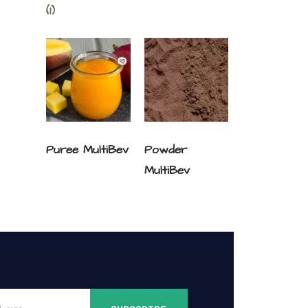
(1)
Puree MultiBev
Powder
MultiBev