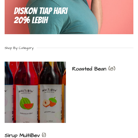
Diskon Tiap hari
20% Lebih
Shop By Category
Roasted Bean
(8)
Sirup MultiBev
(1)