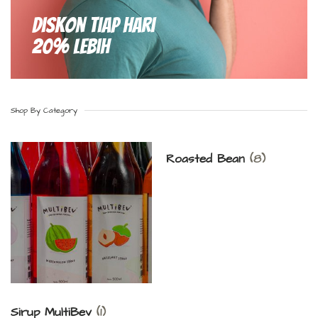
Diskon Tiap hari
20% Lebih
Shop By Category
Roasted Bean
(8)
Sirup MultiBev
(1)