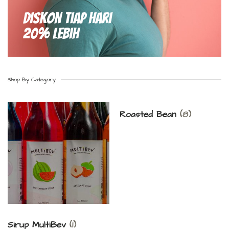
Diskon Tiap hari
20% Lebih
Shop By Category
Roasted Bean
(8)
Sirup MultiBev
(1)