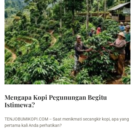
Mengapa Kopi Pegunungan Begitu
Istimewa?
TENJOBUMIKOPI.COM – Saat menikmati secangkir kopi, apa yang
pertama kali Anda perhatikan?