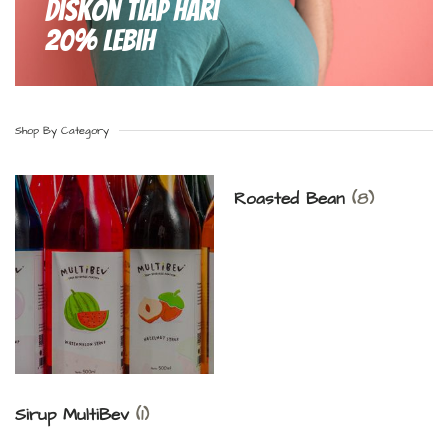
Diskon Tiap hari
20% Lebih
Shop By Category
Roasted Bean
(8)
Sirup MultiBev
(1)