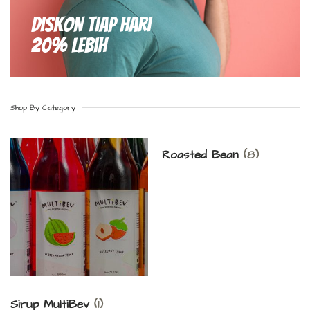
Diskon Tiap hari
20% Lebih
Shop By Category
Roasted Bean
(8)
Sirup MultiBev
(1)