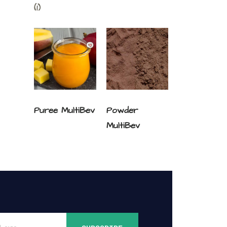
(1)
Puree MultiBev
Powder
MultiBev