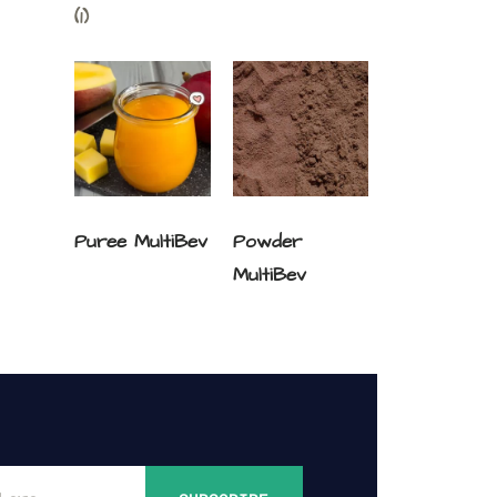
(1)
Puree MultiBev
Powder
MultiBev