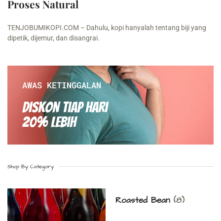
Proses Natural
TENJOBUMIKOPI.COM – Dahulu, kopi hanyalah tentang biji yang
dipetik, dijemur, dan disangrai.
AWAS KETINGGALAN
Diskon Tiap hari
20% Lebih
Shop By Category
Roasted Bean
(8)