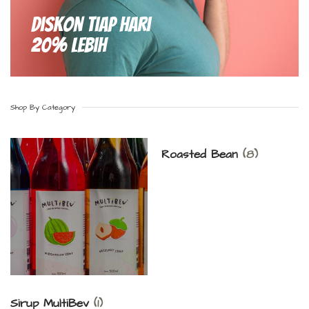
Diskon Tiap hari
20% Lebih
Shop By Category
Roasted Bean
(8)
Sirup MultiBev
(1)