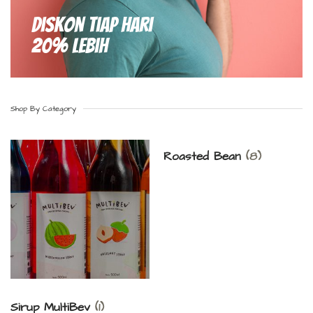
Diskon Tiap hari
20% Lebih
Shop By Category
Roasted Bean
(8)
Sirup MultiBev
(1)