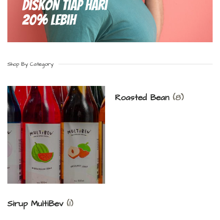
Diskon Tiap hari
20% Lebih
Shop By Category
Roasted Bean
(8)
Sirup MultiBev
(1)