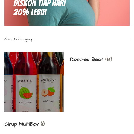
Diskon Tiap hari
20% Lebih
Shop By Category
Roasted Bean
(8)
Sirup MultiBev
(1)