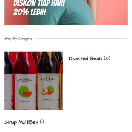
Diskon Tiap hari
20% Lebih
Shop By Category
Roasted Bean
(8)
Sirup MultiBev
(1)