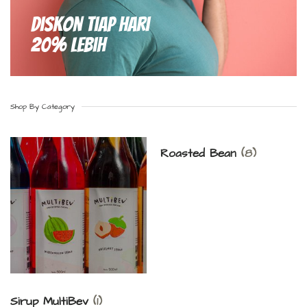
Diskon Tiap hari
20% Lebih
Shop By Category
Roasted Bean
(8)
Sirup MultiBev
(1)