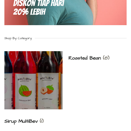
Diskon Tiap hari
20% Lebih
Shop By Category
Roasted Bean
(8)
Sirup MultiBev
(1)