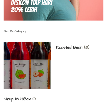
Diskon Tiap hari
20% Lebih
Shop By Category
Roasted Bean
(8)
Sirup MultiBev
(1)