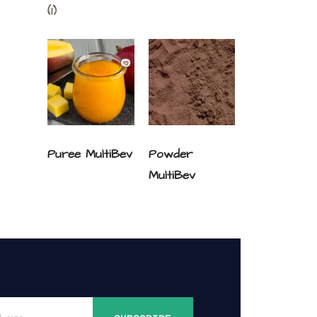
(1)
Puree MultiBev
Powder
MultiBev