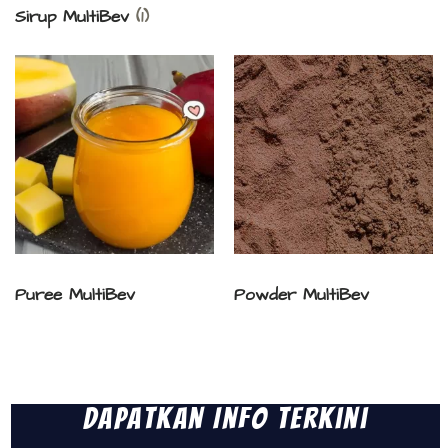
Sirup MultiBev
(1)
Puree MultiBev
Powder MultiBev
Dapatkan Info Terkini