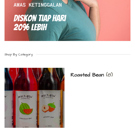
AWAS KETINGGALAN
Diskon Tiap hari
20% Lebih
Shop By Category
Roasted Bean
(8)