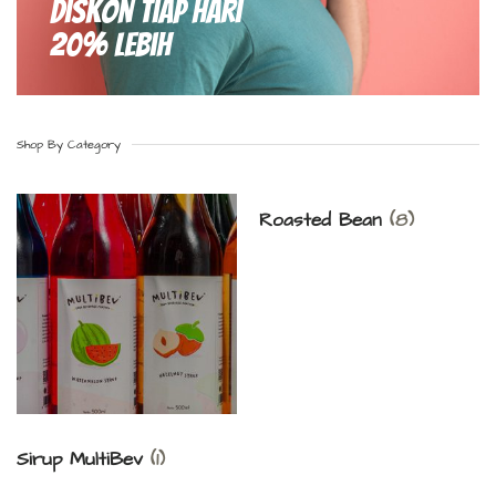
Diskon Tiap hari
20% Lebih
Shop By Category
Roasted Bean
(8)
Sirup MultiBev
(1)