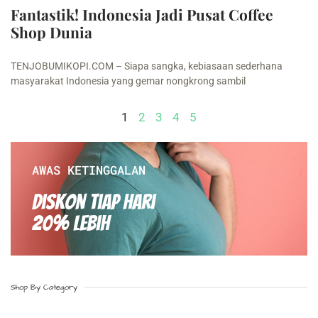
Fantastik! Indonesia Jadi Pusat Coffee
Shop Dunia
TENJOBUMIKOPI.COM – Siapa sangka, kebiasaan sederhana
masyarakat Indonesia yang gemar nongkrong sambil
1
2
3
4
5
AWAS KETINGGALAN
Diskon Tiap hari
20% Lebih
Shop By Category