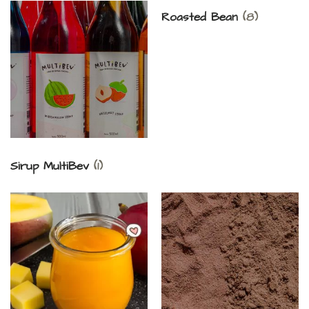
Roasted Bean
(8)
Sirup MultiBev
(1)