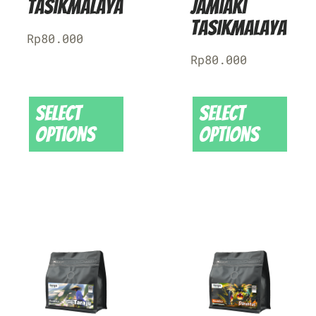
Tasikmalaya
Jamiaki
Tasikmalaya
Rp
80.000
Rp
80.000
Select
Select
options
options