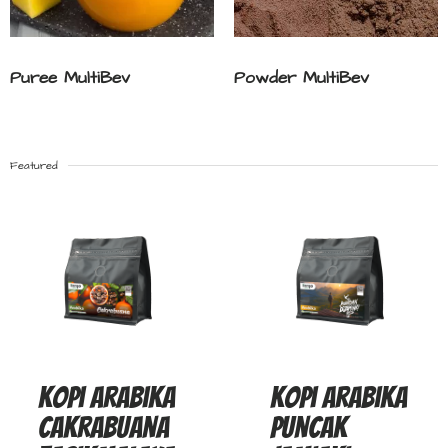
Puree MultiBev
Powder MultiBev
Featured
Kopi Arabika
Kopi Arabika
Cakrabuana
Puncak