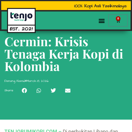
100% Kopi Asli Tasikmalaya
0
Cermin: Krisis
Tenaga Kerja Kopi di
Kolombia
Danang Hamid
March 8, 2026
Share
TENJOBUMIKOPI.COM –
Di perbukitan Líbano dan