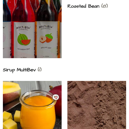
Roasted Bean
(8)
Sirup MultiBev
(1)