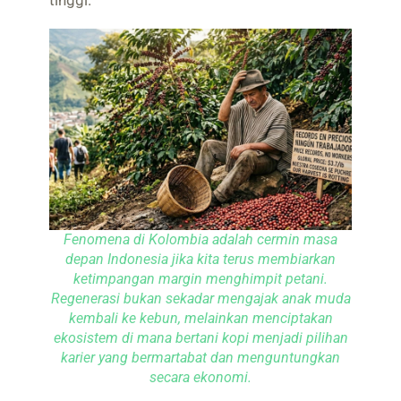
Fenomena di Kolombia adalah cermin masa
depan Indonesia jika kita terus membiarkan
ketimpangan margin menghimpit petani.
Regenerasi bukan sekadar mengajak anak muda
kembali ke kebun, melainkan menciptakan
ekosistem di mana bertani kopi menjadi pilihan
karier yang bermartabat dan menguntungkan
secara ekonomi.