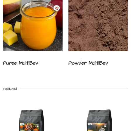
Puree MultiBev
Powder MultiBev
Featured