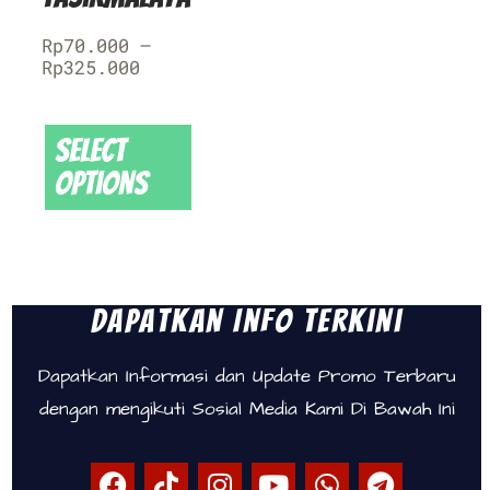
Rp
70.000
–
Rp
325.000
Select
options
Dapatkan Info Terkini
Dapatkan Informasi dan Update Promo Terbaru
dengan mengikuti Sosial Media Kami Di Bawah Ini