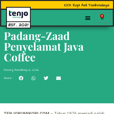
100% Kopi Asli Tasikmalaya
0
Padang-Zaad
Penyelamat Java
Coffee
Danang Hamid
July 6, 2026
Share
TENJOBUMIKOPI.COM
– Tahun 1876 menjadi salah