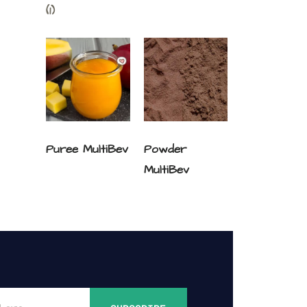
(1)
Puree MultiBev
Powder
MultiBev