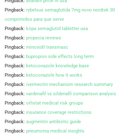
Pingback:
avanafil price in usa
Pingback:
rybelsus semaglutida 7mg novo nordisk 30
comprimidos para que serve
Pingback:
köpa semaglutid tabletter usa
Pingback:
propecia reviews
Pingback:
minoxidil transmasc
Pingback:
bupropion side effects long term
Pingback:
ketoconazole knowledge base
Pingback:
ketoconazole how it works
Pingback:
ivermectin mechanism research summary
Pingback:
vardenafil vs sildenafil comparison analysis
Pingback:
orlistat medical risk groups
Pingback:
insurance coverage restrictions
Pingback:
augmentin antibiotic guide
Pingback:
pneumonia medical insights