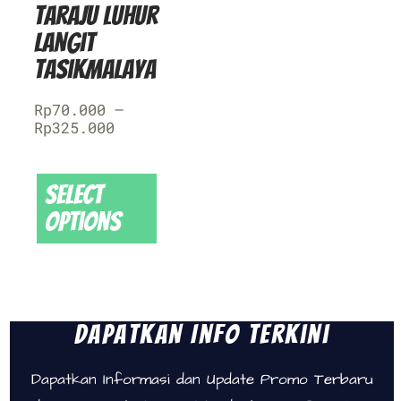
Taraju Luhur
Langit
Tasikmalaya
Rp
70.000
–
Rp
325.000
Select
options
Dapatkan Info Terkini
Dapatkan Informasi dan Update Promo Terbaru