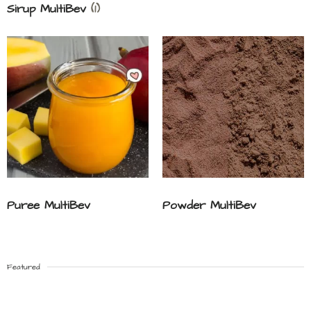
Sirup MultiBev
(1)
Puree MultiBev
Powder MultiBev
Featured