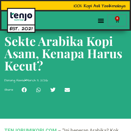
100% Kopi Asli Tasikmalaya
0
Sekte Arabika Kopi
Asam, Kenapa Harus
Kecut?
Danang Hamid
March 3, 2026
Share
TENJOBUMIKOPI.COM
– “Ini beneran Arabika? Kok