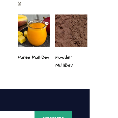
(1)
Puree MultiBev
Powder
MultiBev