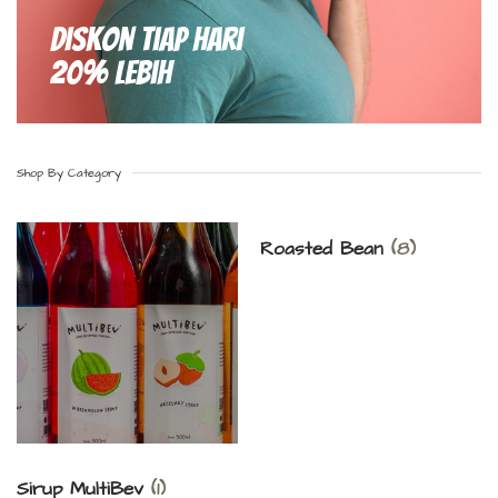
Diskon Tiap hari
20% Lebih
Shop By Category
Roasted Bean
(8)
Sirup MultiBev
(1)