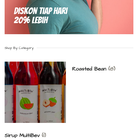
Diskon Tiap hari
20% Lebih
Shop By Category
Roasted Bean
(8)
Sirup MultiBev
(1)